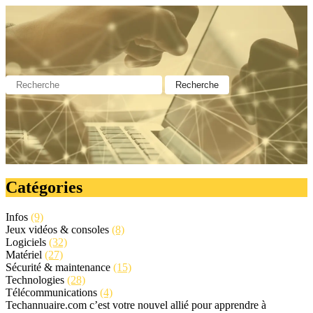
Catégories
Infos
(9)
Jeux vidéos & consoles
(8)
Logiciels
(32)
Matériel
(27)
Sécurité & maintenance
(15)
Technologies
(28)
Télécommunications
(4)
Techannuaire.com c’est votre nouvel allié pour apprendre à