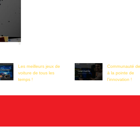
Les meilleurs jeux de
Communauté des
voiture de tous les
à la pointe de
temps !
l’innovation !