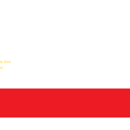
de bon
el