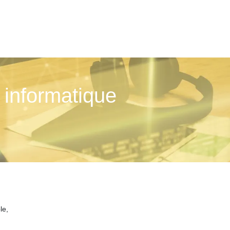
nfor­mati­que
le,